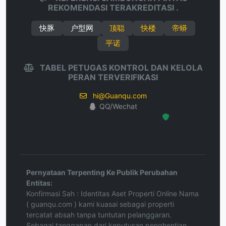
REKOMENDASI TERAKREDITASI .
快豚
户型网
顶聪
快楼
帝蟒
平诺
TABEL PETUGAS KONTROL DAN KELOLA
PERAN TERVERIFIKASI
hi@Guanqu.com
QQ/Wechat
Hosted Protected Environment
Pernyataan Terpenting Ke Publik Perubahan
Entitas:
Konfirmasi Sah : Identitas Aset Properti Online Nama
( guanqu.com ) kami kuasai sebagai properti
tercatat absah tanpa tuntutan pelanggaran.
Sebagai tanggapan dari keputusan penghentian