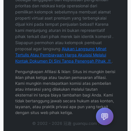
prioritas dan relokasi kerja operasional dari
pemilikan kelompok sebelumnya membuat alamat
properti virtual aset premium yang terbengkalai
dijual kini pada tempat penjualan bebas!! Karena
kami menjunjung aturan ini bukan representatif
pihak terkait dari pihak merek lain identik komersil .
Siapapun permohon atau kelompok pembuat
proposal agar langsung
Ajukan Langsung Minat
Tertulis Atau Pembiayaan Harga Akuisisi Melalui
Kontak Dokumen Di Sini Tanpa Penengah Pihak .!!
.
Pengungkapan Afiliasi & Iklan: Situs ini mungkin berisi
iklan pihak ketiga atau tautan pemasaran afiliasi.
Kami mungkin mendapatkan komisi atas pembelian
atau interaksi yang dilakukan melalui tautan
eksternal ini tanpa biaya tambahan bagi Anda. Kami
tidak bertanggung jawab secara hukum atas konten,
layanan, atau praktik privasi apa pun yang terkait
dengan situs web pihak ketiga.
💬
© 2002 - 2026 冠趣 guanqu.com .