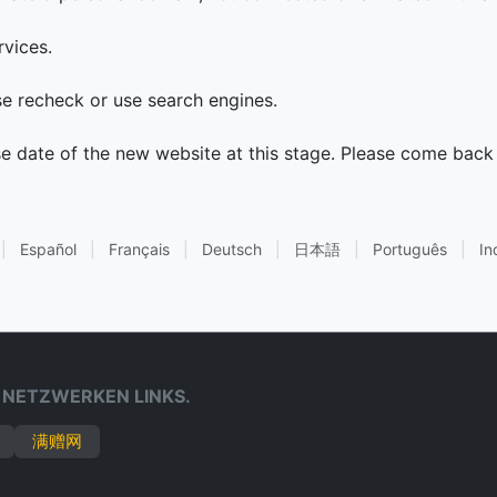
rvices.
ase recheck or use search engines.
se date of the new website at this stage. Please come back 
|
Español
|
Français
|
Deutsch
|
日本語
|
Português
|
In
 NETZWERKEN LINKS.
满赠网