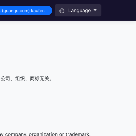
Language
 (guanqu.com) kaufen
的公司、组织、商标无关。
any company, organization or trademark.