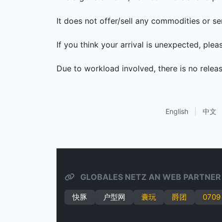
It does not offer/sell any commodities or se
If you think your arrival is unexpected, ple
Due to workload involved, there is no relea
English
|
中文
GLOBALES NETZ AN WEB PARTNER
快豚
户型网
囊玩
爵团
0709