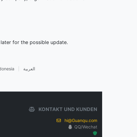
later for the possible update.
donesia
|
العربية
KONTAKT UND KUNDEN
hi@Guanqu.com
QQ/Wechat
Hosted Protected Environment