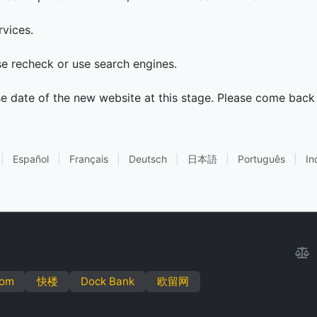
rvices.
ase recheck or use search engines.
se date of the new website at this stage. Please come back 
|
Español
|
Français
|
Deutsch
|
日本語
|
Português
|
In
com
快楼
Dock Bank
欧留网