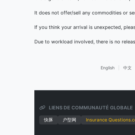
It does not offer/sell any commodities or se
If you think your arrival is unexpected, ple
Due to workload involved, there is no relea
English
|
中文
LIENS DE COMMUNAUTÉ GLOBALE
快豚
户型网
Insurance Questions.