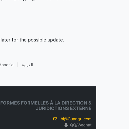
later for the possible update.
donesia
|
العربية
FORMES FORMELLES À LA DIRECTION &
JURIDICTIONS EXTERNE
hi@Guanqu.com
QQ/Wechat