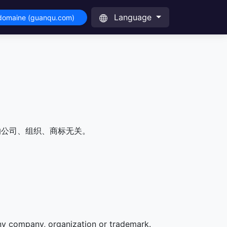
Language
 domaine (guanqu.com)
的公司、组织、商标无关。
any company, organization or trademark.