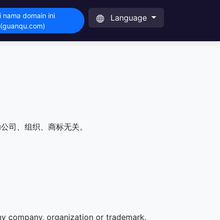
i nama domain ini
Language
(guanqu.com)
的公司、组织、商标无关。
any company, organization or trademark.