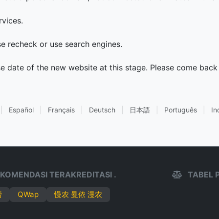
rvices.
ase recheck or use search engines.
se date of the new website at this stage. Please come back 
|
Español
|
Français
|
Deutsch
|
日本語
|
Português
|
In
KOMENDASI TERAKREDITASI .
TABEL 
唠
QWap
慢农 曼侬 漫农