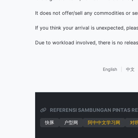
It does not offer/sell any commodities or se
If you think your arrival is unexpected, ple
Due to workload involved, there is no relea
English
|
中文
REFERENSI SAMBUNGAN PINTAS RE
快豚
户型网
阿中中文学习网
对