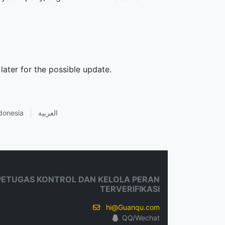
later for the possible update.
donesia
|
العربية
PETUGAS KONTROL DAN KELOLA PERAN
TERVERIFIKASI
hi@Guanqu.com
QQ/Wechat