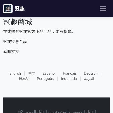
冠趣
冠趣商城
在线购买冠趣官方正品产品，更有保障。
冠趣特惠产品
感谢支持
English
|
中文
|
Español
|
Français
|
Deutsch
|
العربية
|
Indonesia
|
Português
|
日本語
الدليل الموصى والصديقة ذات الدليل القويم