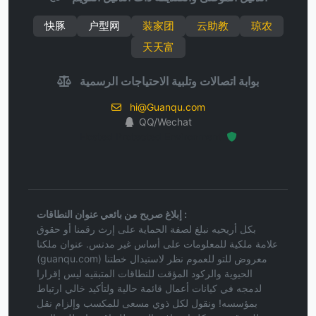
快豚
户型网
装家团
云助教
琼农
天天富
بوابة اتصالات وتلبية الاحتياجات الرسمية
hi@Guanqu.com
QQ/Wechat
Hosted Protected Environment
إبلاغ صريح من بائعي عنوان النطاقات :
بكل أريحيه نبلغ لصفة الحماية على إرث رقمنا أو حقوق
علامة ملكية للمعلومات على أساس غير مدنس. عنوان ملكنا
(guanqu.com) معروض للتو للعموم نظر لاستبدال خطتنا
الحيوية والركود المؤقت للنطاقات المتبقيه ليس إقرارا
لدمجه في كيانات أعمال قائمة حالية ولتأكيد خالي ارتباط
بمؤسسه! ونقول لكل ذوي مسعى للمكسب وإلزام نقل