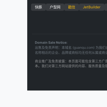
快豚
户型网
戳信
JetBuilder
Domain Sale Notice:
出售及免责声明：本域名 (guanqu.com
名称相近的企业、品牌或商标均无任何从属或商
商业推广及免责披露：本页面可能包含第三方广
本。我们对第三方网站提供的内容、服务质量及