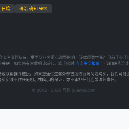
日壤
确治 确知 雀枝
) 为我们合法注册并持有。受团队业务重心调整影响，该优质数字资产目前正
业关联。如果您有意收购该域名，欢迎随时
点击提交报价
与我们联系洽谈
告或联盟推介链接。如果您通过这些外部链接进行访问或购买，我们可能
隐私实践不作任何明示或暗示的保证，亦不承担任何连带法律责任。
© 2002 - 2026 冠趣 guanqu.com .