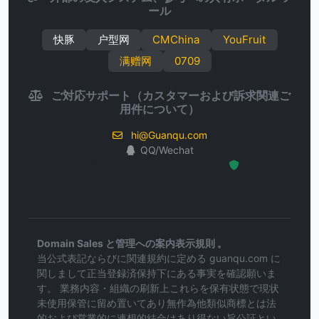
ール
快豚
户型网
CMChina
YouFruit
满赠网
0709
ご対応サポート（カスタマーおよび訴求関連ご
用件について）
hi@Guanqu.com
QQ/Wechat
Hosted Protected Environment
Domain Sales と管理への案内表示規則 。
当公式表記ならびに関連規約に定める guanqu.com に
関しまして正当登録済保持下にある事実を確認願いま
す。 業務内容・組織の刷新上これらを保有状態で現状
未使用保管に留め置いてあり無作為他類似商標とは法
的および営業的に連想的結合はあり得ない旨公証とい