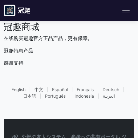
冠趣
冠趣商城
在线购买冠趣官方正品产品，更有保障。
冠趣特惠产品
感谢支持
English
|
中文
|
Español
|
Français
|
Deutsch
|
日本語
|
Português
|
Indonesia
|
العربية
外部の友人システム、参考への共有ポータル ツ